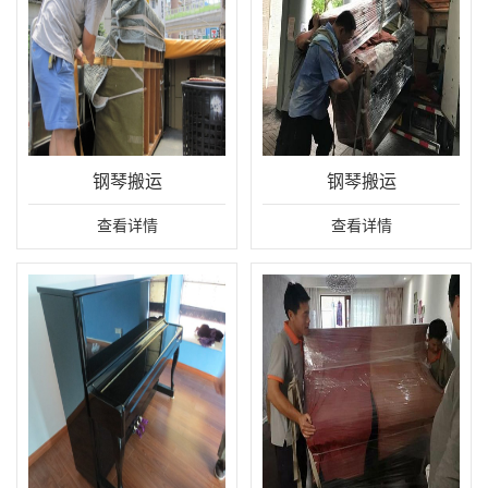
钢琴搬运
钢琴搬运
查看详情
查看详情