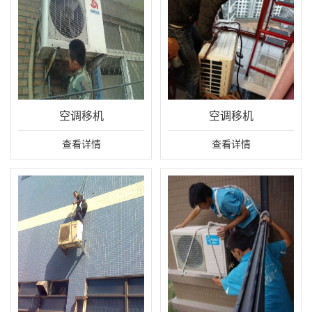
空调移机
空调移机
查看详情
查看详情