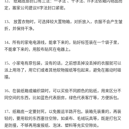
12、 纸箱底部封口有三法：一字法 、十字法、H字法依箱内物品而
定，搬家公司建议H字法封口紧密。
13、 放置衣物时，可选择较大置物箱，对折放入，衣服不会产生皱
折，并保持干净。
14、所有的家电电源线，能拿下来的，贴好标签装在一个袋子里，
不能拿下来的，用胶布贴死在电器上。
15、小家电有原包装，没有的话，之前想丢掉没丢掉的衣服就可以
派上用场了，用它们或者其他软物报纸等包起来，避免在搬动时碰
撞。
16、在装纸箱或编织袋时，可以买些不同颜色的贴纸，用来区分不
同空间的东西，比如蓝色代表厨房，绿色代表客厅等，方便拆包。
17、纸箱底一定要封死，以免搬运半路开包。装箱先装重的，再装
轻的，要用软的东西塞住空隙，如桌布、毛绒玩具等，既是打包又
是防撞，不够再用废报纸、泡沫、塑料等充实空隙处。