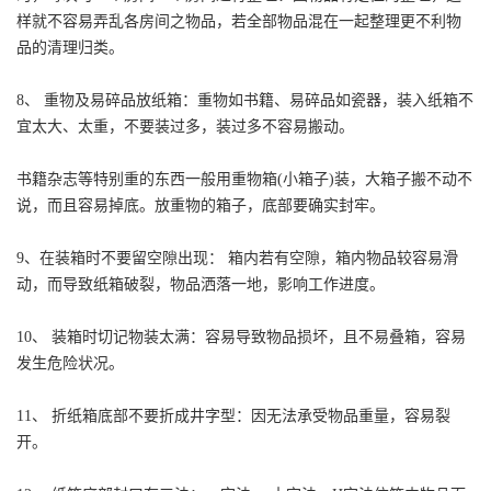
样就不容易弄乱各房间之物品，若全部物品混在一起整理更不利物
品的清理归类。
8、 重物及易碎品放纸箱：重物如书籍、易碎品如瓷器，装入纸箱不
宜太大、太重，不要装过多，装过多不容易搬动。
书籍杂志等特别重的东西一般用重物箱(小箱子)装，大箱子搬不动不
说，而且容易掉底。放重物的箱子，底部要确实封牢。
9、在装箱时不要留空隙出现： 箱内若有空隙，箱内物品较容易滑
动，而导致纸箱破裂，物品洒落一地，影响工作进度。
10、 装箱时切记物装太满：容易导致物品损坏，且不易叠箱，容易
发生危险状况。
11、 折纸箱底部不要折成井字型：因无法承受物品重量，容易裂
开。