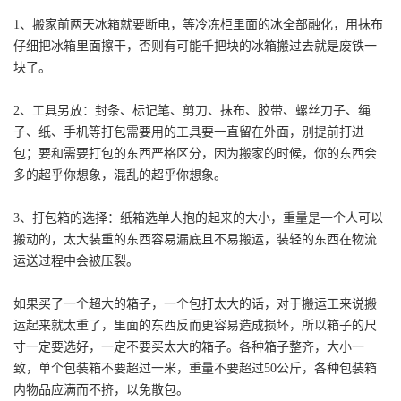
1、搬家前两天冰箱就要断电，等冷冻柜里面的冰全部融化，用抹布
仔细把冰箱里面擦干，否则有可能千把块的冰箱搬过去就是废铁一
块了。
2、工具另放：封条、标记笔、剪刀、抹布、胶带、螺丝刀子、绳
子、纸、手机等打包需要用的工具要一直留在外面，别提前打进
包；要和需要打包的东西严格区分，因为搬家的时候，你的东西会
多的超乎你想象，混乱的超乎你想象。
3、打包箱的选择：纸箱选单人抱的起来的大小，重量是一个人可以
搬动的，太大装重的东西容易漏底且不易搬运，装轻的东西在物流
运送过程中会被压裂。
如果买了一个超大的箱子，一个包打太大的话，对于搬运工来说搬
运起来就太重了，里面的东西反而更容易造成损坏，所以箱子的尺
寸一定要选好，一定不要买太大的箱子。各种箱子整齐，大小一
致，单个包装箱不要超过一米，重量不要超过50公斤，各种包装箱
内物品应满而不挤，以免散包。