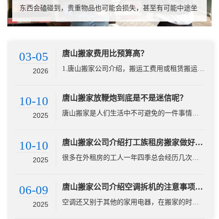
东西会磕碰到，贵重物品也可能会损失，甚至有可能中途坐
地起价。因此，搬家公司经验将会告诉大家怎么正确辨认真
假搬家公司，一起来看看吧！ 1.注意是...
唐山搬家费用比预算高？
03-05
1.唐山搬家公司介绍，搬运工费用或租赁搬运车费用既然是搬运，用什么搬运方式自然是第一考虑要素。如果家里的东西不算很多，完全可以选择自己租赁一部轻卡用来搬运。至于搬运工那就是你和你的家人，比起找搬家公司...
2026
唐山搬家放鞭炮到底是不是迷信呢？
10-10
唐山搬家是人们生活中不可避免的一件事情，尤其在中国，搬家还有着丰富的习俗和文化。其中最常见的就是在搬家时放鞭炮。不过，有人认为这是一种迷信行为，那么，搬家放鞭炮到底是不是迷信呢？ 首先，我们需要了解...
2025
唐山搬家公司介绍打工族租房搬家做好哪些准备让搬家零损失呢？
10-10
很多在外租房的工人一年四季总会经历几次搬家。唐山搬家过程复杂琐碎，所以为了顺利搬家，最好提前做好搬家准备。 &nb...
2025
唐山搬家公司介绍空调拆机的注意事项有哪些？
06-09
空调还又别于其他的家用电器，在搬家的时候需要专业的技术人员来对空调进行拆机，今天唐山搬家公司就来说说在搬家过程中拆机的一些注意事项。 室内机拆装要求： 1)必须拆装在坚固的砖墙上，以防震动和增加噪声...
2025